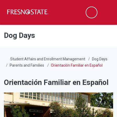
Fresno State
Men
Search
Skip to main content
Skip to main navigation
Skip to footer content
Dog Days
Student Affairs and Enrollment Management
Dog Days
Parents and Families
Orientación Familiar en Español
Orientación Familiar en Español